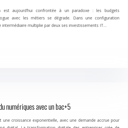
on est aujourd’hui confrontée à un paradoxe : les budgets
alogue avec les métiers se dégrade. Dans une configuration
lle intermédiaire multiplie par deux ses investissements IT…
 du numériques avec un bac+5
t une croissance exponentielle, avec une demande accrue pour
ng digital. La transformation digitale des entreprises crée de