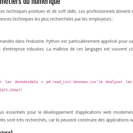
 métiers du numérique
echniques pointues et de soft skills. Les professionnels doivent n
ences techniques les plus recherchées par les employeurs :
ndés dans l’industrie. Python est particulièrement apprécié pour sa p
ns d’entreprise robustes. La maîtrise de ces langages est souven
 les donnéesdata = pd.read_csv('donnees.csv')# Analyser les 
)plt.show()
 essentiels pour le développement d’applications web modernes. C
ks sont très recherchés, car ils peuvent construire des applications
azure)