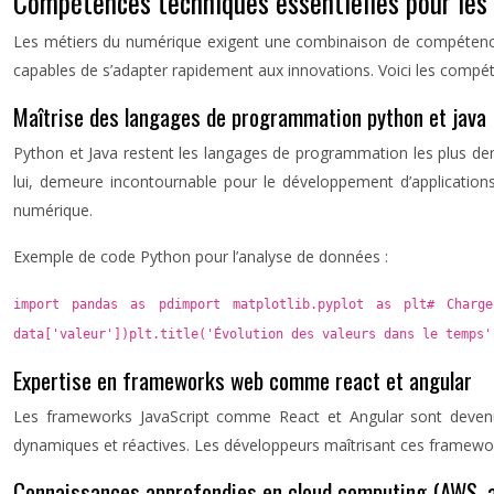
Compétences techniques essentielles pour les
Les métiers du numérique exigent une combinaison de compétences t
capables de s’adapter rapidement aux innovations. Voici les compét
Maîtrise des langages de programmation python et java
Python et Java restent les langages de programmation les plus dema
lui, demeure incontournable pour le développement d’applicatio
numérique.
Exemple de code Python pour l’analyse de données :
import pandas as pdimport matplotlib.pyplot as plt# Charger
data['valeur'])plt.title('Évolution des valeurs dans le temps'
Expertise en frameworks web comme react et angular
Les frameworks JavaScript comme React et Angular sont devenus
dynamiques et réactives. Les développeurs maîtrisant ces framewor
Connaissances approfondies en cloud computing (AWS, 