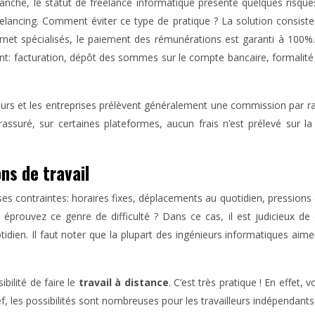
evanche, le statut de freelance informatique présente quelques risque
lancing. Comment éviter ce type de pratique ? La solution consiste à
ternet spécialisés, le paiement des rémunérations est garanti à 100%
nt: facturation, dépôt des sommes sur le compte bancaire, formalit
nieurs et les entreprises prélèvent généralement une commission par 
rassuré, sur certaines plateformes, aucun frais n’est prélevé sur 
ns de travail
erses contraintes: horaires fixes, déplacements au quotidien, pression
us éprouvez ce genre de difficulté ? Dans ce cas, il est judicieux 
dien. Il faut noter que la plupart des ingénieurs informatiques aim
ibilité de faire le
travail à distance
. C’est très pratique ! En effet,
, les possibilités sont nombreuses pour les travailleurs indépendant