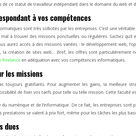
es de ce statut de travailleur indépendant dans le domaine du web et 
orrespondant à vos compétences
s informatiques sont très sollicités par les entreprises. C’est une vér
 mal à trouver des missions ponctuelles ou régulières. Sachez qu’il e
 vous aurez accès à des missions variées : le développement web, l’op
le, la création de sites web… Bref, les offres sont particulièremen
 freelance
en adéquation avec vos compétences informatiques.
ur les missions
as toujours gratifiants. Pour augmenter les gains, la meilleure st
sibilité de fixer vos tarifs pour telle ou telle mission. Cette faculté
du numérique et de l’informatique. De ce fait, les entreprises sont pr
es prestations se valent à prix fort, même pour les tâches les plus bas
s dues