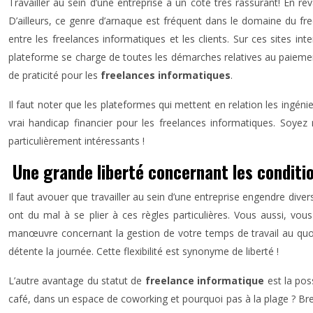
Travailler au sein d’une entreprise a un côté très rassurant! En r
D’ailleurs, ce genre d’arnaque est fréquent dans le domaine du free
entre les freelances informatiques et les clients. Sur ces sites in
plateforme se charge de toutes les démarches relatives au paieme
de praticité pour les
freelances informatiques
.
Il faut noter que les plateformes qui mettent en relation les ingé
vrai handicap financier pour les freelances informatiques. Soyez 
particulièrement intéressants !
Une grande liberté concernant les conditio
Il faut avouer que travailler au sein d’une entreprise engendre div
ont du mal à se plier à ces règles particulières. Vous aussi, vo
manœuvre concernant la gestion de votre temps de travail au quoti
détente la journée. Cette flexibilité est synonyme de liberté !
L’autre avantage du statut de
freelance informatique
est la poss
café, dans un espace de coworking et pourquoi pas à la plage ? Bref