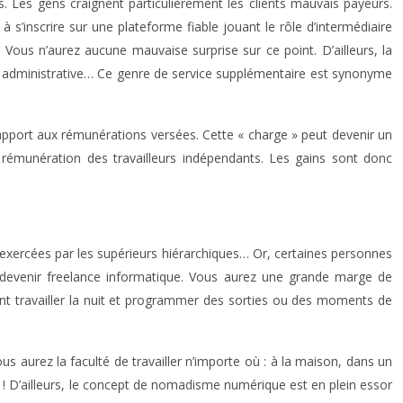
s. Les gens craignent particulièrement les clients mauvais payeurs.
 s’inscrire sur une plateforme fiable jouant le rôle d’intermédiaire
. Vous n’aurez aucune mauvaise surprise sur ce point. D’ailleurs, la
é administrative… Ce genre de service supplémentaire est synonyme
rapport aux rémunérations versées. Cette « charge » peut devenir un
la rémunération des travailleurs indépendants. Les gains sont donc
s exercées par les supérieurs hiérarchiques… Or, certaines personnes
de devenir freelance informatique. Vous aurez une grande marge de
ent travailler la nuit et programmer des sorties ou des moments de
 vous aurez la faculté de travailler n’importe où : à la maison, dans un
s ! D’ailleurs, le concept de nomadisme numérique est en plein essor