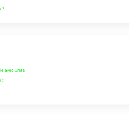
p ?
lle avec Greta
se