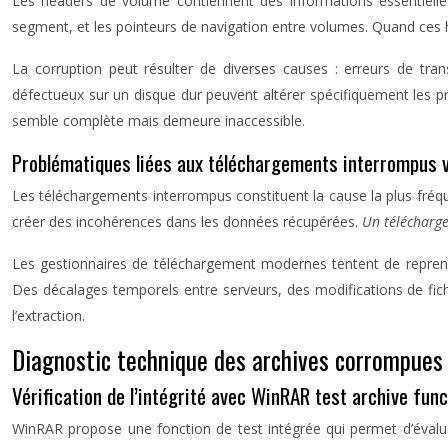
Les headers de volume contiennent des informations essentielles 
segment, et les pointeurs de navigation entre volumes. Quand ces h
La corruption peut résulter de diverses causes : erreurs de tra
défectueux sur un disque dur peuvent altérer spécifiquement les pre
semble complète mais demeure inaccessible.
Problématiques liées aux téléchargements interrompus v
Les téléchargements interrompus constituent la cause la plus fréq
créer des incohérences dans les données récupérées.
Un télécharg
Les gestionnaires de téléchargement modernes tentent de reprendr
Des décalages temporels entre serveurs, des modifications de fic
l’extraction.
Diagnostic technique des archives corrompues
Vérification de l’intégrité avec WinRAR test archive func
WinRAR propose une fonction de test intégrée qui permet d’évaluer