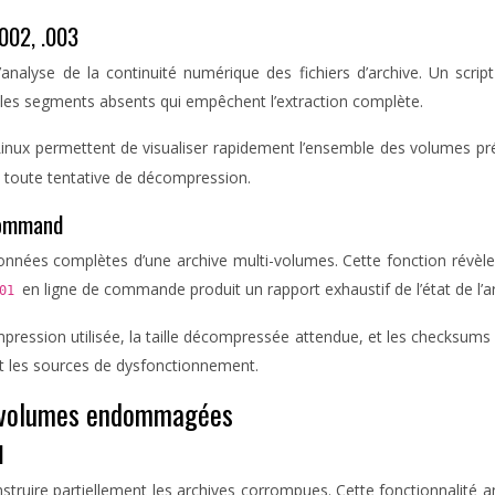
002, .003
lyse de la continuité numérique des fichiers d’archive. Un script 
es segments absents qui empêchent l’extraction complète.
inux permettent de visualiser rapidement l’ensemble des volumes pr
nt toute tentative de décompression.
command
ées complètes d’une archive multi-volumes. Cette fonction révèle la 
en ligne de commande produit un rapport exhaustif de l’état de l’ar
001
ession utilisée, la taille décompressée attendue, et les checksums 
ment les sources de dysfonctionnement.
ti-volumes endommagées
l
truire partiellement les archives corrompues. Cette fonctionnalité an