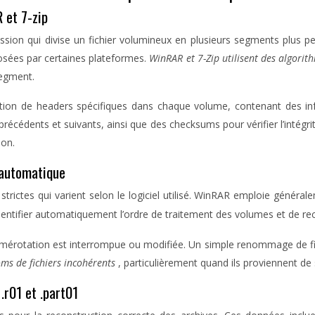
 et 7-zip
n qui divise un fichier volumineux en plusieurs segments plus peti
posées par certaines plateformes.
WinRAR et 7-Zip utilisent des algorit
segment.
ertion de headers spécifiques dans chaque volume, contenant des i
récédents et suivants, ainsi que des checksums pour vérifier l’intég
ion.
 automatique
trictes qui varient selon le logiciel utilisé. WinRAR emploie généra
entifier automatiquement l’ordre de traitement des volumes et de reco
otation est interrompue ou modifiée. Un simple renommage de fichier
ms de fichiers incohérents
, particulièrement quand ils proviennent de
.r01 et .part01