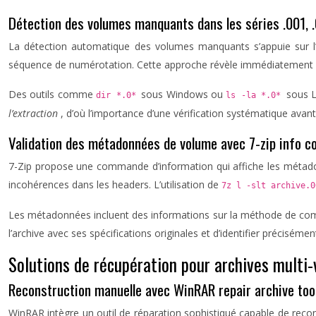
Détection des volumes manquants dans les séries .001, .
La détection automatique des volumes manquants s’appuie sur l’ana
séquence de numérotation. Cette approche révèle immédiatement l
Des outils comme
sous Windows ou
sous L
dir *.0*
ls -la *.0*
l’extraction
, d’où l’importance d’une vérification systématique ava
Validation des métadonnées de volume avec 7-zip info 
7-Zip propose une commande d’information qui affiche les métadonn
incohérences dans les headers. L’utilisation de
7z l -slt archive.
Les métadonnées incluent des informations sur la méthode de compr
l’archive avec ses spécifications originales et d’identifier précisé
Solutions de récupération pour archives mul
Reconstruction manuelle avec WinRAR repair archive too
WinRAR intègre un outil de réparation sophistiqué capable de recons