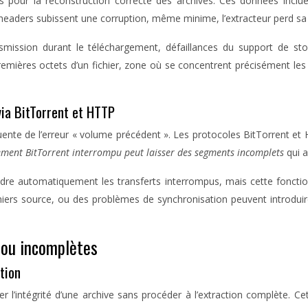
pour la reconstruction correcte des archives. Ces données incluent
eaders subissent une corruption, même minime, l’extracteur perd sa ca
nsmission durant le téléchargement, défaillances du support de sto
mières octets d’un fichier, zone où se concentrent précisément les he
ia BitTorrent et HTTP
uente de l’erreur « volume précédent ». Les protocoles BitTorrent e
ement BitTorrent interrompu peut laisser des segments incomplets
qui a
e automatiquement les transferts interrompus, mais cette fonctionna
hiers source, ou des problèmes de synchronisation peuvent introdui
 ou incomplètes
tion
 l’intégrité d’une archive sans procéder à l’extraction complète. Ce