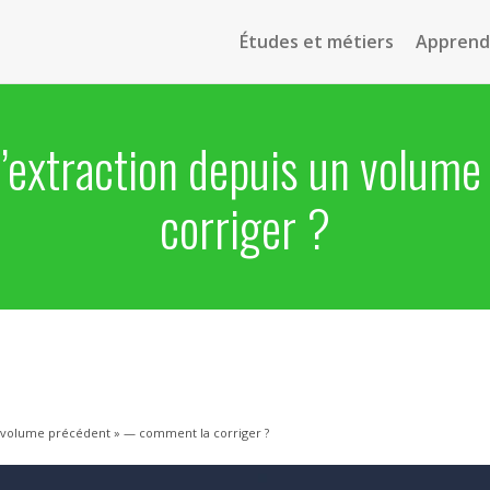
Études et métiers
Apprendr
 l’extraction depuis un volu
corriger ?
un volume précédent » — comment la corriger ?