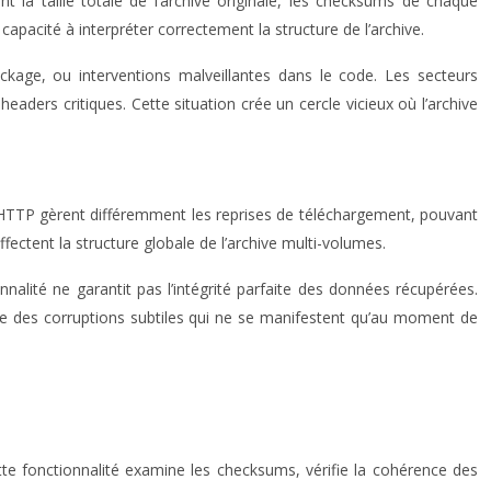
 la taille totale de l’archive originale, les checksums de chaque
pacité à interpréter correctement la structure de l’archive.
ckage, ou interventions malveillantes dans le code. Les secteurs
aders critiques. Cette situation crée un cercle vicieux où l’archive
t HTTP gèrent différemment les reprises de téléchargement, pouvant
ffectent la structure globale de l’archive multi-volumes.
lité ne garantit pas l’intégrité parfaite des données récupérées.
re des corruptions subtiles qui ne se manifestent qu’au moment de
tte fonctionnalité examine les checksums, vérifie la cohérence des