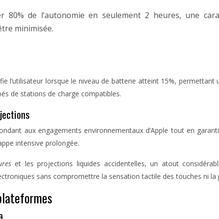
 80% de l’autonomie en seulement 2 heures, une caract
 être minimisée.
ifie l’utilisateur lorsque le niveau de batterie atteint 15%, permettan
ipés de stations de charge compatibles.
jections
épondant aux engagements environnementaux d’Apple tout en garantiss
appe intensive prolongée.
sures
et les projections liquides accidentelles, un atout considér
ctroniques sans compromettre la sensation tactile des touches ni la p
-plateformes
a