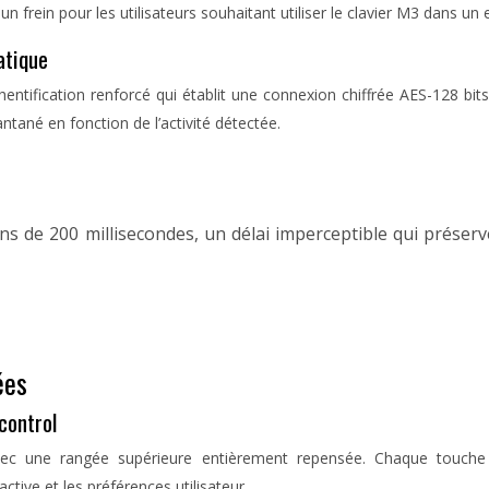
 un frein pour les utilisateurs souhaitant utiliser le clavier M3 dans 
atique
hentification renforcé qui établit une connexion chiffrée AES-128 bi
ntané en fonction de l’activité détectée.
 de 200 millisecondes, un délai imperceptible qui préserve
ées
control
vec une rangée supérieure entièrement repensée. Chaque touche
ctive et les préférences utilisateur.