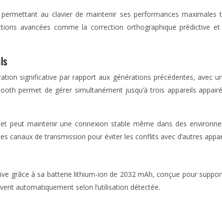
, permettant au clavier de maintenir ses performances maximales t
tions avancées comme la correction orthographique prédictive et l
ls
ration significative par rapport aux générations précédentes, avec
etooth permet de gérer simultanément jusqu’à trois appareils appair
misé et peut maintenir une connexion stable même dans des environ
s canaux de transmission pour éviter les conflits avec d’autres appar
ensive grâce à sa batterie lithium-ion de 2032 mAh, conçue pour supp
vent automatiquement selon l’utilisation détectée.