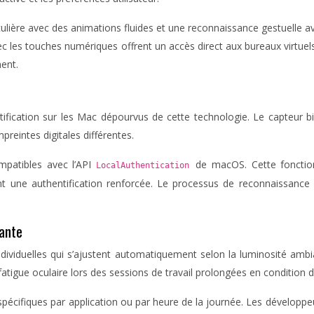
iculière avec des animations fluides et une reconnaissance gestuelle
c les touches numériques offrent un accès direct aux bureaux virtuels
ent.
ntification sur les Mac dépourvus de cette technologie. Le capteur 
reintes digitales différentes.
ompatibles avec l’API
de macOS. Cette fonction
LocalAuthentication
t une authentification renforcée. Le processus de reconnaissance s
iante
ndividuelles qui s’ajustent automatiquement selon la luminosité amb
fatigue oculaire lors des sessions de travail prolongées en condition de
 spécifiques par application ou par heure de la journée. Les développe