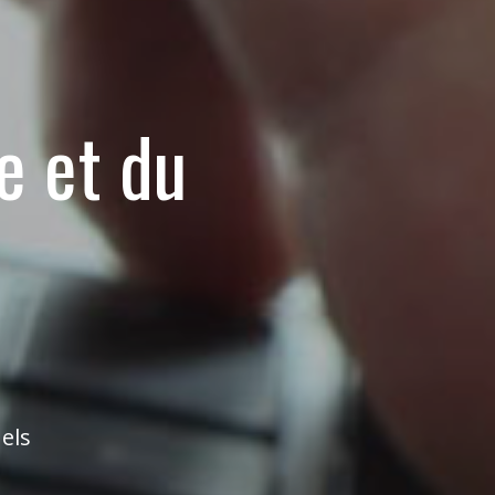
ue
et du
els