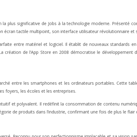
n la plus significative de Jobs à la technologie moderne. Présenté
on écran tactile multipoint, son interface utilisateur révolutionnaire e
parfaite entre matériel et logiciel. Il établit de nouveaux standards 
. La création de l’App Store en 2008 démocratise le développement d
hé entre les smartphones et les ordinateurs portables. Cette tablet
 foyers, les écoles et les entreprises.
intuitif et polyvalent. Il redéfinit la consommation de contenu numér
gorie de produits dans l’industrie, confirmant une fois de plus le fla
roversé. Reconnu pour son perfectionnisme implacable et sa vision s