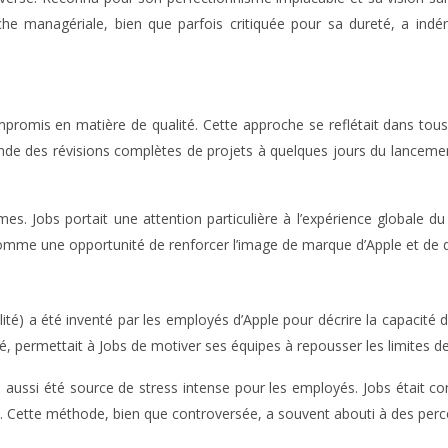
che managériale, bien que parfois critiquée pour sa dureté, a indén
mpromis en matière de qualité. Cette approche se reflétait dans tou
mande des révisions complètes de projets à quelques jours du lancement,
s. Jobs portait une attention particulière à l’expérience globale d
 comme une opportunité de renforcer l’image de marque d’Apple et de d
alité) a été inventé par les employés d’Apple pour décrire la capacité
, permettait à Jobs de motiver ses équipes à repousser les limites de 
a aussi été source de stress intense pour les employés. Jobs était c
. Cette méthode, bien que controversée, a souvent abouti à des percé