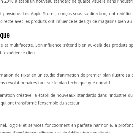
 en 2010 a établi un nouveau standard de qualité visuelle dans l’industr
 physique. Les Apple Stores, conçus sous sa direction, ont redéfini 
 directe avec les produits ont influencé le design de magasins bien au
ique
se et multifacette. Son influence s’étend bien au-delà des produits
 l’expérience client.
mation de Pixar en un studio d’animation de premier plan illustre sa c
s révolutionnaires tant sur le plan technique que narratif.
ration créative, a établi de nouveaux standards dans l’industrie du 
 qui ont transformé l’ensemble du secteur.
el, logiciel et services fonctionnent en parfaite harmonie, a profond
mes d’expérience utilisateur et de fidélisation des clients.