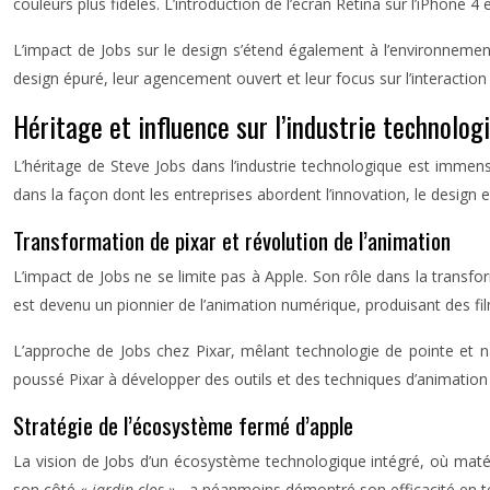
couleurs plus fidèles. L’introduction de l’écran Retina sur l’iPhone 4
L’impact de Jobs sur le design s’étend également à l’environnement
design épuré, leur agencement ouvert et leur focus sur l’interaction
Héritage et influence sur l’industrie technolog
L’héritage de Steve Jobs dans l’industrie technologique est immen
dans la façon dont les entreprises abordent l’innovation, le design et
Transformation de pixar et révolution de l’animation
L’impact de Jobs ne se limite pas à Apple. Son rôle dans la transfor
est devenu un pionnier de l’animation numérique, produisant des film
L’approche de Jobs chez Pixar, mêlant technologie de pointe et nar
poussé Pixar à développer des outils et des techniques d’animation
Stratégie de l’écosystème fermé d’apple
La vision de Jobs d’un écosystème technologique intégré, où matéri
son côté
« jardin clos »
, a néanmoins démontré son efficacité en ter