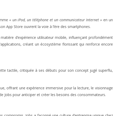
 comme
« un iPod, un téléphone et un communicateur Internet »
en un
t son App Store ouvrent la voie à l’ère des smartphones.
en matière d’expérience utilisateur mobile, influençant profondément
’applications, créant un écosystème florissant qui renforce encore
te tactile, critiquée à ses débuts pour son concept jugé superflu,
ique, offrant une expérience immersive pour la lecture, le visionnage
ir de Jobs pour anticiper et créer les besoins des consommateurs.
ans compromis, Jobs a façonné une culture d’entreprise unique chez