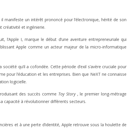
il manifeste un intérêt prononcé pour l’électronique, hérité de son
créativité et ingénierie.
, l’Apple I, marque le début d’une aventure entrepreneuriale qui
, établissant Apple comme un acteur majeur de la micro-informatique
 société qu’il a cofondée. Cette période d’exil s’avère cruciale pour
me pour l’éducation et les entreprises. Bien que NeXT ne connaisse
ion logicielle.
e, produisant des succès comme
Toy Story
, le premier long-métrage
 capacité à révolutionner différents secteurs.
cières et à une perte d’identité, Apple retrouve sous la houlette de