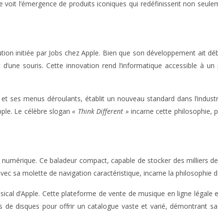
e voit l’émergence de produits iconiques qui redéfinissent non seulem
ion initiée par Jobs chez Apple. Bien que son développement ait déb
d’une souris. Cette innovation rend l’informatique accessible à un 
t ses menus déroulants, établit un nouveau standard dans l’industrie.
Apple. Le célèbre slogan
« Think Different »
incarne cette philosophie, 
ique numérique. Ce baladeur compact, capable de stocker des millier
, avec sa molette de navigation caractéristique, incarne la philosophie 
cal d’Apple. Cette plateforme de vente de musique en ligne légale et
de disques pour offrir un catalogue vaste et varié, démontrant sa 