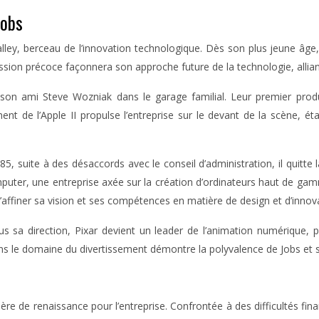
jobs
lley, berceau de l’innovation technologique. Dès son plus jeune âge, 
ssion précoce façonnera son approche future de la technologie, alliant 
 ami Steve Wozniak dans le garage familial. Leur premier produit
ement de l’Apple II propulse l’entreprise sur le devant de la scène
, suite à des désaccords avec le conseil d’administration, il quitte la
ter, une entreprise axée sur la création d’ordinateurs haut de gam
ffiner sa vision et ses compétences en matière de design et d’innovat
ous sa direction, Pixar devient un leader de l’animation numériqu
ns le domaine du divertissement démontre la polyvalence de Jobs et sa
e de renaissance pour l’entreprise. Confrontée à des difficultés finan