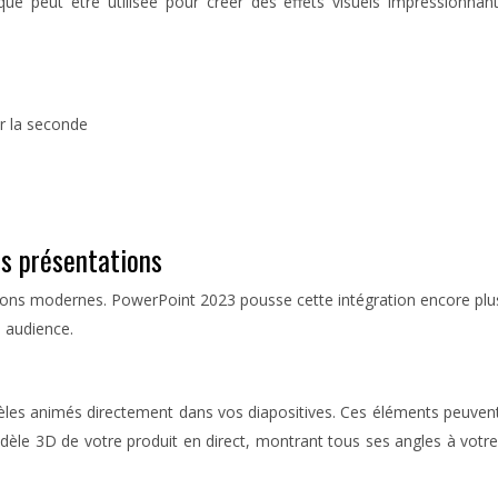
ue peut être utilisée pour créer des effets visuels impressionn
ur la seconde
es présentations
ions modernes. PowerPoint 2023 pousse cette intégration encore plus 
e audience.
es animés directement dans vos diapositives. Ces éléments peuvent 
dèle 3D de votre produit en direct, montrant tous ses angles à votre