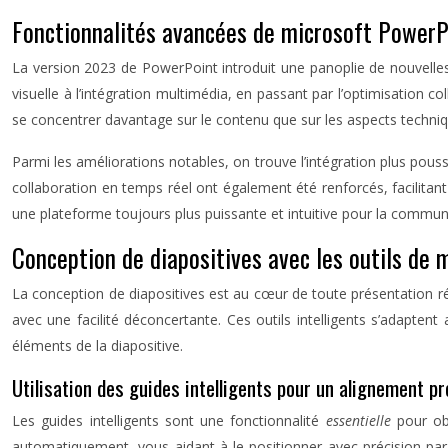
Fonctionnalités avancées de microsoft Power
La version 2023 de PowerPoint introduit une panoplie de nouvelles 
visuelle à l’intégration multimédia, en passant par l’optimisation co
se concentrer davantage sur le contenu que sur les aspects techni
Parmi les améliorations notables, on trouve l’intégration plus poussée
collaboration en temps réel ont également été renforcés, facilitan
une plateforme toujours plus puissante et intuitive pour la communi
Conception de diapositives avec les outils de
La conception de diapositives est au cœur de toute présentation r
avec une facilité déconcertante. Ces outils intelligents s’adapt
éléments de la diapositive.
Utilisation des guides intelligents pour un alignement pr
Les guides intelligents sont une fonctionnalité
essentielle
pour ob
automatiquement, vous aidant à le positionner avec précision par 