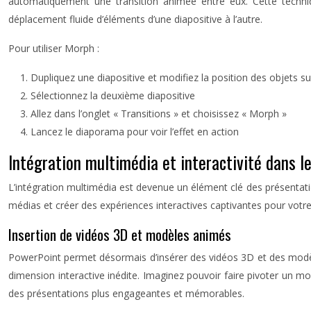
automatiquement une transition animée entre eux. Cette techniq
déplacement fluide d’éléments d’une diapositive à l’autre.
Pour utiliser Morph :
Dupliquez une diapositive et modifiez la position des objets s
Sélectionnez la deuxième diapositive
Allez dans l’onglet « Transitions » et choisissez « Morph »
Lancez le diaporama pour voir l’effet en action
Intégration multimédia et interactivité dans l
L’intégration multimédia est devenue un élément clé des présentat
médias et créer des expériences interactives captivantes pour votr
Insertion de vidéos 3D et modèles animés
PowerPoint permet désormais d’insérer des vidéos 3D et des modèl
dimension interactive inédite. Imaginez pouvoir faire pivoter un mo
des présentations plus engageantes et mémorables.