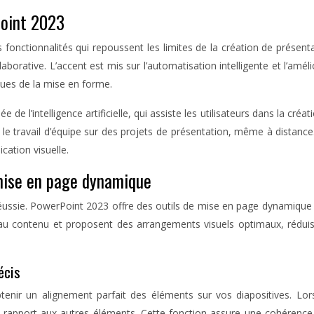
Point 2023
fonctionnalités qui repoussent les limites de la création de présent
llaborative. L’accent est mis sur l’automatisation intelligente et l’amé
ques de la mise en forme.
 de l’intelligence artificielle, qui assiste les utilisateurs dans la cr
t le travail d’équipe sur des projets de présentation, même à dista
cation visuelle.
 mise en page dynamique
éussie. PowerPoint 2023 offre des outils de mise en page dynamique q
ent au contenu et proposent des arrangements visuels optimaux, réd
écis
tenir un alignement parfait des éléments sur vos diapositives. Lo
rapport aux autres éléments. Cette fonction assure une cohérence v