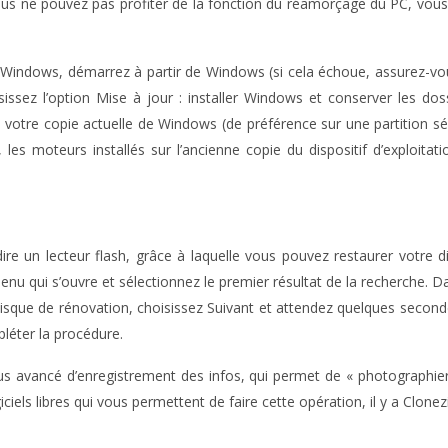
ous ne pouvez pas profiter de la fonction du réamorçage du PC, vous 
de Windows, démarrez à partir de Windows (si cela échoue, assurez-v
issez l’option Mise à jour : installer Windows et conserver les doss
otre copie actuelle de Windows (de préférence sur une partition sép
 les moteurs installés sur l’ancienne copie du dispositif d’exploitat
 un lecteur flash, grâce à laquelle vous pouvez restaurer votre dispo
nu qui s’ouvre et sélectionnez le premier résultat de la recherche. Dan
 disque de rénovation, choisissez Suivant et attendez quelques second
pléter la procédure.
 avancé d’enregistrement des infos, qui permet de « photographier 
giciels libres qui vous permettent de faire cette opération, il y a Clon