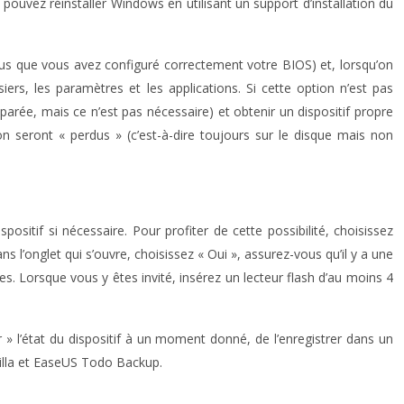
pouvez réinstaller Windows en utilisant un support d’installation du
ous que vous avez configuré correctement votre BIOS) et, lorsqu’on
iers, les paramètres et les applications. Si cette option n’est pas
arée, mais ce n’est pas nécessaire) et obtenir un dispositif propre
ion seront « perdus » (c’est-à-dire toujours sur le disque mais non
sitif si nécessaire. Pour profiter de cette possibilité, choisissez
s l’onglet qui s’ouvre, choisissez « Oui », assurez-vous qu’il y a une
es. Lorsque vous y êtes invité, insérez un lecteur flash d’au moins 4
» l’état du dispositif à un moment donné, de l’enregistrer dans un
ezilla et EaseUS Todo Backup.