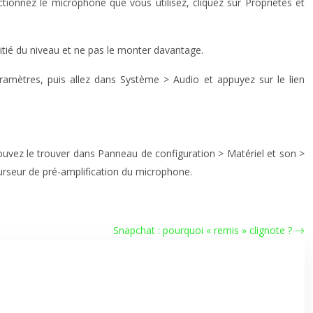
ectionnez le microphone que vous utilisez, cliquez sur Propriétés et
oitié du niveau et ne pas le monter davantage.
mètres, puis allez dans Système > Audio et appuyez sur le lien
pouvez le trouver dans Panneau de configuration > Matériel et son >
 curseur de pré-amplification du microphone.
Snapchat : pourquoi « remis » clignote ?