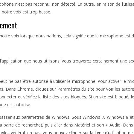
hone n’est pas reconnu, non détecté. En outre, en raison de l’utilisa
 notre voix est trop basse.
nement
tre voix lorsque nous parlons, cela signifie que le microphone est d
l’application que nous utilisons. Vous trouverez certainement une sec
 peut ne pas être autorisé à utiliser le microphone. Pour activer l
s. Dans Chrome, cliquez sur Paramètres du site pour voir les autoris
cter et vérifiez la liste des sites bloqués. Si un site est bloqué, 
one est autorisé.
s passer aux paramètres de Windows. Sous Windows 7, Windows 8 et
 barre de recherche), puis aller dans Matériel et son > Audio. Dans 
et général, en bas, vous pouvez cliquer sur la ligne d’utilisation de l