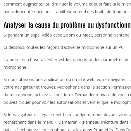
comment augmenter ou diminuer le volume et quoi faire si le microp
une vidéoconférence ou si l’auditeur entend des bruits de fond ou si
Analyser la cause du problème ou dysfonction
Si pendant un appel vidéo avec Zoom ou Meet, personne n’entend no
Ci-dessous, toutes les façons d’activer le microphone sur un PC.
La première chose à vérifier est les options ou les paramètres de 
microphone.
Si nous utilisons une application ou un site web, votre navigateur
votre navigateur et trouvez Microphone dans la section Permission
du microphone, activez la fonction « Demander » avant de vous conne
pouvez cliquer pour voir les autorisations et vérifier que le microph
Si le navigateur est également bien configuré, nous devons alor
recherchant dans le menu « Démarrer » (Panneau d’écriture dans la
haut, sélectionnez le microphone et allez dans Propriétés. Dans l’ongl