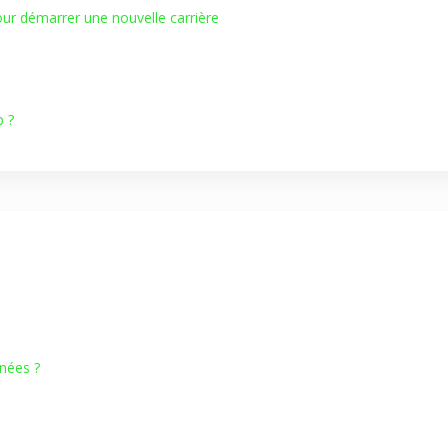
our démarrer une nouvelle carrière
p ?
nnées ?